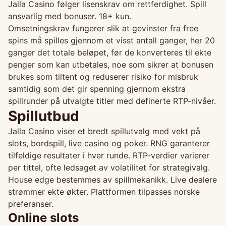
Jalla Casino følger lisenskrav om rettferdighet. Spill
ansvarlig med bonuser. 18+ kun.
Omsetningskrav fungerer slik at gevinster fra free
spins må spilles gjennom et visst antall ganger, her 20
ganger det totale beløpet, før de konverteres til ekte
penger som kan utbetales, noe som sikrer at bonusen
brukes som tiltent og reduserer risiko for misbruk
samtidig som det gir spenning gjennom ekstra
spillrunder på utvalgte titler med definerte RTP-nivåer.
Spillutbud
Jalla Casino viser et bredt spillutvalg med vekt på
slots, bordspill, live casino og poker. RNG garanterer
tilfeldige resultater i hver runde. RTP-verdier varierer
per tittel, ofte ledsaget av volatilitet for strategivalg.
House edge bestemmes av spillmekanikk. Live dealere
strømmer ekte økter. Plattformen tilpasses norske
preferanser.
Online slots