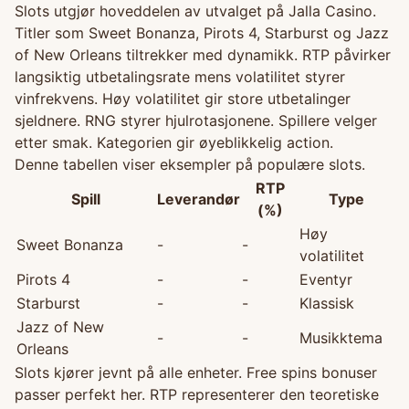
Slots utgjør hoveddelen av utvalget på Jalla Casino.
Titler som Sweet Bonanza, Pirots 4, Starburst og Jazz
of New Orleans tiltrekker med dynamikk. RTP påvirker
langsiktig utbetalingsrate mens volatilitet styrer
vinfrekvens. Høy volatilitet gir store utbetalinger
sjeldnere. RNG styrer hjulrotasjonene. Spillere velger
etter smak. Kategorien gir øyeblikkelig action.
Denne tabellen viser eksempler på populære slots.
RTP
Spill
Leverandør
Type
(%)
Høy
Sweet Bonanza
-
-
volatilitet
Pirots 4
-
-
Eventyr
Starburst
-
-
Klassisk
Jazz of New
-
-
Musikktema
Orleans
Slots kjører jevnt på alle enheter. Free spins bonuser
passer perfekt her. RTP representerer den teoretiske