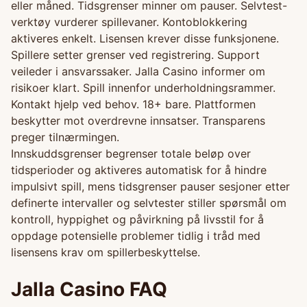
eller måned. Tidsgrenser minner om pauser. Selvtest-
verktøy vurderer spillevaner. Kontoblokkering
aktiveres enkelt. Lisensen krever disse funksjonene.
Spillere setter grenser ved registrering. Support
veileder i ansvarssaker. Jalla Casino informer om
risikoer klart. Spill innenfor underholdningsrammer.
Kontakt hjelp ved behov. 18+ bare. Plattformen
beskytter mot overdrevne innsatser. Transparens
preger tilnærmingen.
Innskuddsgrenser begrenser totale beløp over
tidsperioder og aktiveres automatisk for å hindre
impulsivt spill, mens tidsgrenser pauser sesjoner etter
definerte intervaller og selvtester stiller spørsmål om
kontroll, hyppighet og påvirkning på livsstil for å
oppdage potensielle problemer tidlig i tråd med
lisensens krav om spillerbeskyttelse.
Jalla Casino FAQ