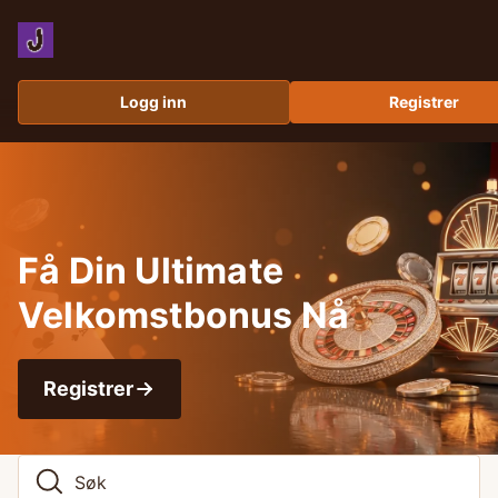
Logg inn
Registrer
Få Din Ultimate
Velkomstbonus Nå
Registrer