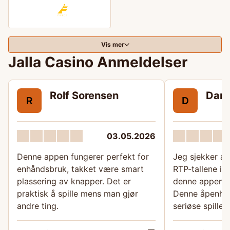
Vis mer
Jalla Casino Anmeldelser
Rolf Sorensen
Dani
R
D
03.05.2026
Denne appen fungerer perfekt for
Jeg sjekker all
enhåndsbruk, takket være smart
RTP-tallene i s
plassering av knapper. Det er
denne appen v
praktisk å spille mens man gjør
Denne åpenhet
andre ting.
seriøse spillere