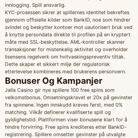
innlogging. Spill ansvarlig.
KYC-prosessen sikrer at spillernes identitet bekreftes
gjennom offisielle kilder som BankID, noe som hindrer
svindel og beskytter kontoer mot uautorisert bruk ved
å knytte persondata direkte til profilen på en kryptert
måte med SSL-beskyttelse. AML-kontroller skanner
transaksjoner for mistenkelig aktivitet og overholder
lisensens regelverk om hvitvaskingspreventiv tiltak.
Dette skaper et sikkert miljø der regulatorisk
etterlevelse kombineres med brukerens personvern.
Bonuser Og Kampanjer
Jalla Casino gir nye spillere 100 free spins som
velkomstbonus. Omsetningskravet er 20x på gevinster
fra spinnene. Ingen innskudd kreves først, med 0%
matching. Vilkår definerer kvalifiserte spill og
gyldighetstid. Plattformen viser bonusene klart for å
hindre forvirring. Free spins krediteres etter BankID-
registrering. Spillere omsetter gevinster på utvalgte