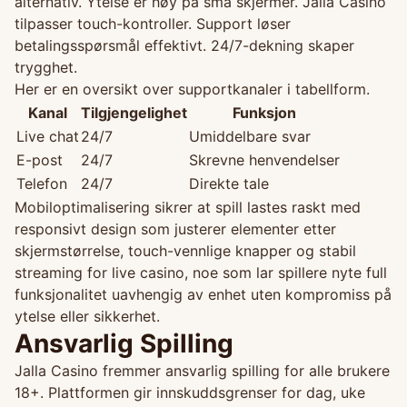
alternativ. Ytelse er høy på små skjermer. Jalla Casino
tilpasser touch-kontroller. Support løser
betalingsspørsmål effektivt. 24/7-dekning skaper
trygghet.
Her er en oversikt over supportkanaler i tabellform.
Kanal
Tilgjengelighet
Funksjon
Live chat
24/7
Umiddelbare svar
E-post
24/7
Skrevne henvendelser
Telefon
24/7
Direkte tale
Mobiloptimalisering sikrer at spill lastes raskt med
responsivt design som justerer elementer etter
skjermstørrelse, touch-vennlige knapper og stabil
streaming for live casino, noe som lar spillere nyte full
funksjonalitet uavhengig av enhet uten kompromiss på
ytelse eller sikkerhet.
Ansvarlig Spilling
Jalla Casino fremmer ansvarlig spilling for alle brukere
18+. Plattformen gir innskuddsgrenser for dag, uke